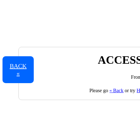
ACCESS
BACK
«
From
Please go
« Back
or try
H