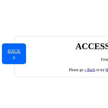
ACCESS
BACK
«
From
Please go
« Back
or try
H