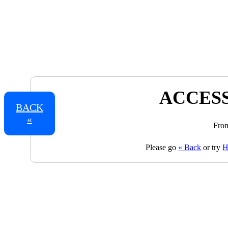
ACCESS
BACK
«
From
Please go
« Back
or try
H