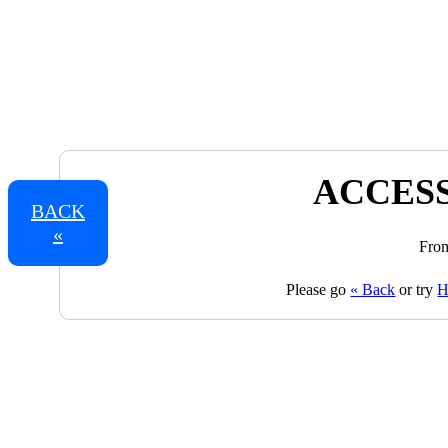
ACCESS
BACK
«
From
Please go
« Back
or try
H