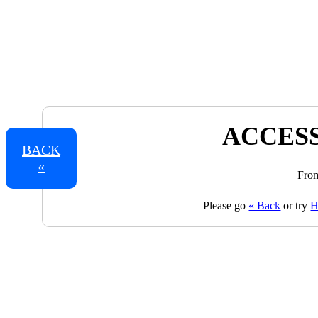
ACCESS
BACK
«
From
Please go
« Back
or try
H