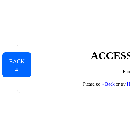
ACCESS
BACK
«
Fro
Please go
« Back
or try
H