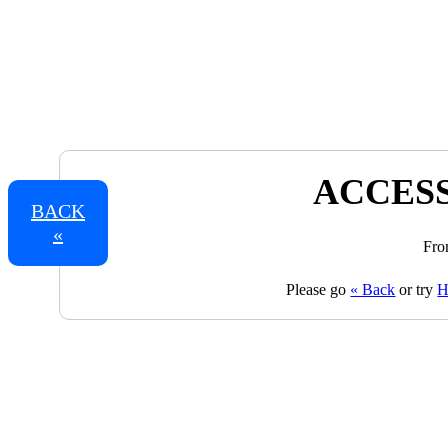
ACCESS
BACK
«
Fro
Please go
« Back
or try
H