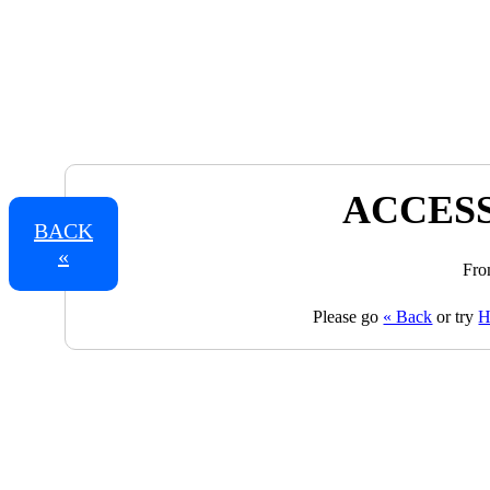
ACCESS
BACK
«
Fro
Please go
« Back
or try
H