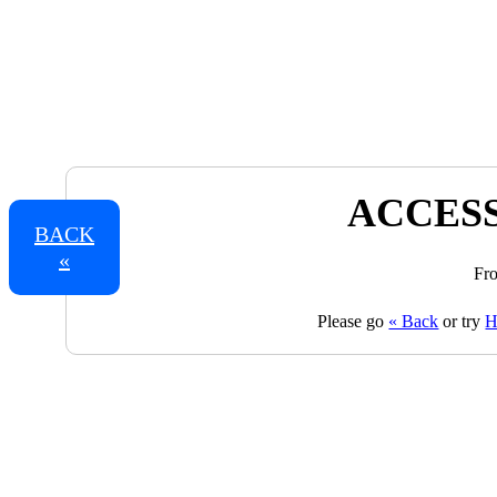
ACCESS
BACK
«
Fro
Please go
« Back
or try
H