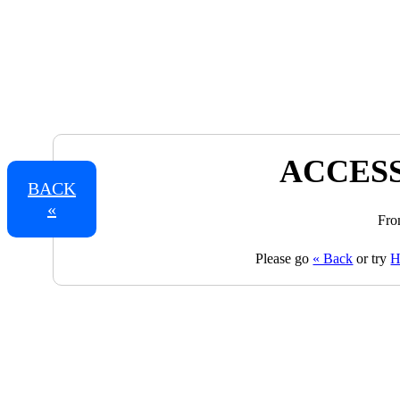
ACCESS
BACK
«
Fro
Please go
« Back
or try
H