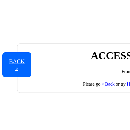
ACCESS
BACK
«
From
Please go
« Back
or try
H