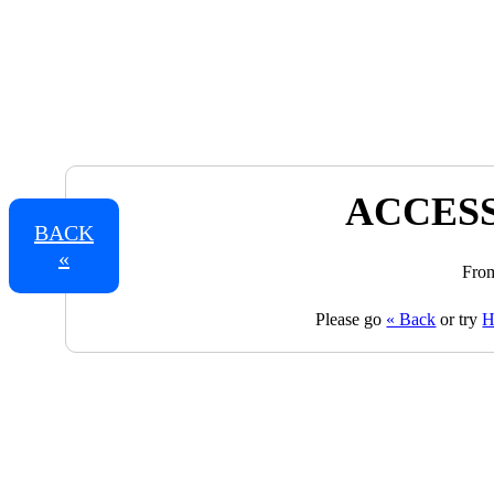
ACCESS
BACK
«
From
Please go
« Back
or try
H